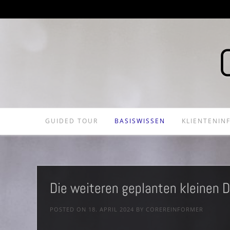
GUIDED TOUR
BASISWISSEN
KLIENTENIN
Die weiteren geplanten kleinen 
POSTED ON
18. APRIL 2024
BY
COREREINFORMER