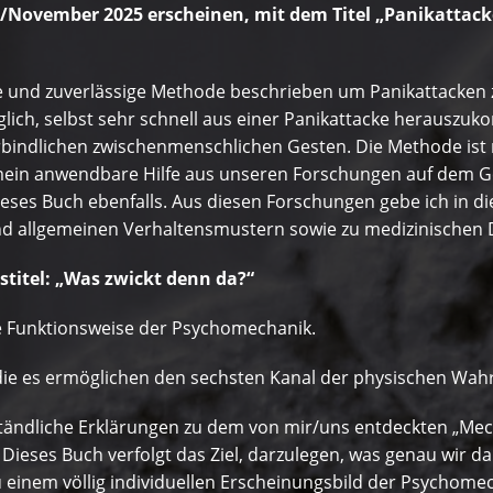
er/November 2025 erscheinen, mit dem Titel „Panikatta
che und zuverlässige Methode beschrieben um Panikattacken
glich, selbst sehr schnell aus einer Panikattacke herausz
erbindlichen zwischenmenschlichen Gesten. Die Methode is
emein anwendbare Hilfe aus unseren Forschungen auf dem G
eses Buch ebenfalls. Aus diesen Forschungen gebe ich in d
 allgemeinen Verhaltensmustern sowie zu medizinischen 
stitel: „Was zwickt denn da?“
he Funktionsweise der Psychomechanik.
, die es ermöglichen den sechsten Kanal der physischen W
ständliche Erklärungen zu dem von mir/uns entdeckten „M
ieses Buch verfolgt das Ziel, darzulegen, was genau wir da
u einem völlig individuellen Erscheinungsbild der Psychom