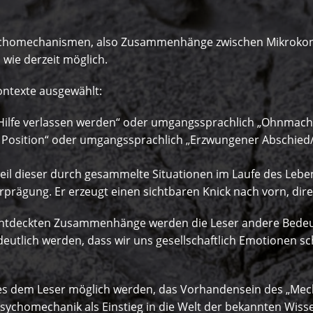
 Psychomechanismen, also Zusammenhänge zwischen Mikrok
 wie derzeit möglich.
ontexte ausgewählt:
Hilfe verlassen werden“ oder umgangssprachlich „Ohnmacht/
 Position“ oder umgangssprachlich „Erzwungener Abschied/
weil dieser durch gesammelte Situationen im Laufe des Lebe
prägung. Er erzeugt einen sichtbaren Knick nach vorn, dire
s entdeckten Zusammenhänge werden die Leser andere Bed
eutlich werden, dass wir uns gesellschaftlich Emotionen s
 es dem Leser möglich werden, das Vorhandensein des „Mec
sychomechanik als Einstieg in die Welt der bekannten Wiss