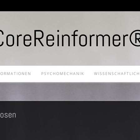
CoreReinformer
FORMATIONEN
PSYCHOMECHANIK
WISSENSCHAFTLIC
Dosen