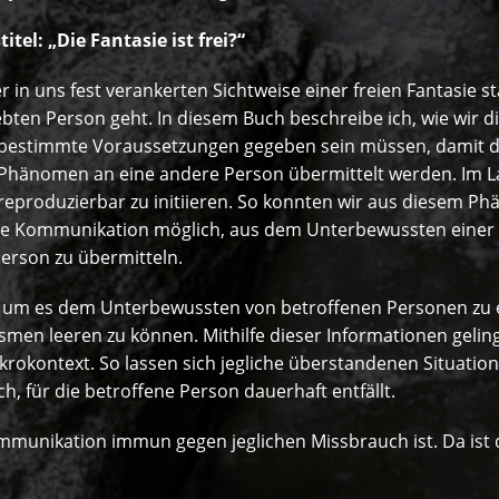
tel: „Die Fantasie ist frei?“
er in uns fest verankerten Sichtweise einer freien Fantasie 
ebten Person geht. In diesem Buch beschreibe ich, wie wir 
 bestimmte Voraussetzungen gegeben sein müssen, damit 
 Phänomen an eine andere Person übermittelt werden. Im L
reproduzierbar zu initiieren. So konnten wir aus diesem P
ese Kommunikation möglich, aus dem Unterbewussten einer 
erson zu übermitteln.
g, um es dem Unterbewussten von betroffenen Personen zu
n leeren zu können. Mithilfe dieser Informationen gelingt
krokontext. So lassen sich jegliche überstandenen Situation
h, für die betroffene Person dauerhaft entfällt.
ommunikation immun gegen jeglichen Missbrauch ist. Da ist 