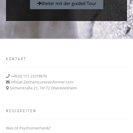
Weiter mit der guided Tour
KONTAKT
+49 (0) 151 23378670
info(ät-Zeichen)corereinformer.com
Silcherstraße 21, 74172 Obereisesheim
NEUIGKEITEN
Was ist Psychomechanik?