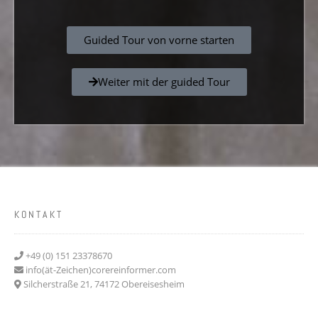
Guided Tour von vorne starten
Weiter mit der guided Tour
KONTAKT
+49 (0) 151 23378670
info(ät-Zeichen)corereinformer.com
Silcherstraße 21, 74172 Obereisesheim