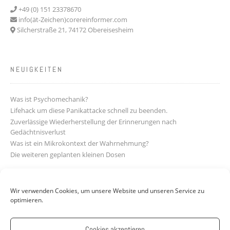
+49 (0) 151 23378670
info(ät-Zeichen)corereinformer.com
Silcherstraße 21, 74172 Obereisesheim
NEUIGKEITEN
Was ist Psychomechanik?
Lifehack um diese Panikattacke schnell zu beenden.
Zuverlässige Wiederherstellung der Erinnerungen nach
Gedächtnisverlust
Was ist ein Mikrokontext der Wahrnehmung?
Die weiteren geplanten kleinen Dosen
LINKS
Wir verwenden Cookies, um unsere Website und unseren Service zu
optimieren.
Impressum
Datenschutzerklärung
Cookies akzeptieren