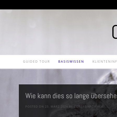
GUIDED TOUR
BASISWISSEN
KLIENTENIN
Wie kann dies so lange übersehe
POSTED ON
23. MÄRZ 2024
BY
COREREINFORMER